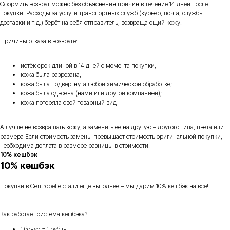
Оформить возврат можно без объяснения причин в течение 14 дней после
покупки. Расходы за услуги транспортных служб (курьер, почта, службы
доставки и т.д.) берёт на себя отправитель, возвращающий кожу.
Причины отказа в возврате:
истёк срок длиной в 14 дней с момента покупки;
кожа была разрезана;
кожа была подвергнута любой химической обработке;
кожа была сдвоена (нами или другой компанией);
кожа потеряла свой товарный вид
А лучше не возвращать кожу, а заменить её на другую – другого типа, цвета или
размера Если стоимость замены превышает стоимость оригинальной покупки,
необходима доплата в размере разницы в стоимости.
10% кешбэк
10% кешбэк
Покупки в Centropelle стали ещё выгоднее – мы дарим 10% кешбэк на всё!
Как работает система кешбэка?
1 бонус = 1 рубль