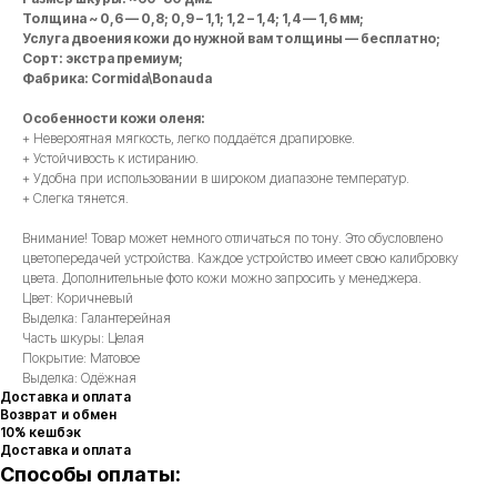
Толщина ~ 0,6 — 0,8; 0,9 – 1,1; 1,2 – 1,4; 1,4 — 1,6 мм;
Услуга двоения кожи до нужной вам толщины — бесплатно;
Сорт: экстра премиум;
Фабрика: Cormida\Bonauda
Особенности кожи оленя:
+ Невероятная мягкость, легко поддаётся драпировке.
+ Устойчивость к истиранию.
+ Удобна при использовании в широком диапазоне температур.
+ Слегка тянется.
Внимание! Товар может немного отличаться по тону. Это обусловлено
цветопередачей устройства. Каждое устройство имеет свою калибровку
цвета. Дополнительные фото кожи можно запросить у менеджера.
Цвет: Коричневый
Выделка: Галантерейная
Часть шкуры: Целая
Покрытие: Матовое
Выделка: Одёжная
Доставка и оплата
Возврат и обмен
10% кешбэк
Доставка и оплата
Способы оплаты: