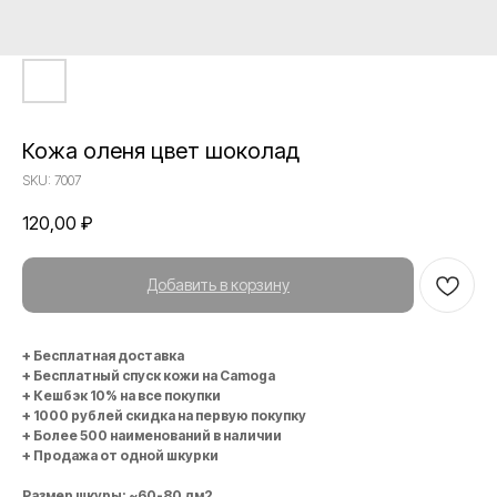
Кожа оленя цвет шоколад
SKU:
7007
120,00
₽
Добавить в корзину
+ Бесплатная доставка
+ Бесплатный спуск кожи на Camoga
+ Кешбэк 10% на все покупки
+ 1000 рублей скидка на первую покупку
+ Более 500 наименований в наличии
+ Продажа от одной шкурки
Размер шкуры: ~60-80 дм2