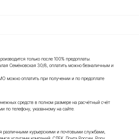
роизводится только после 100% предоплаты.
Малая Семёновская 30/8, оплатить можно безналичным и
МО можно оплатить при получении и по предоплате
денежных средств в полном размере на расчётный счёт
и по телефону, указанному на сайте.
тся различными курьерскими и почтовыми службами,
мся услугами компаний: СДЕК, Почта России, Pony