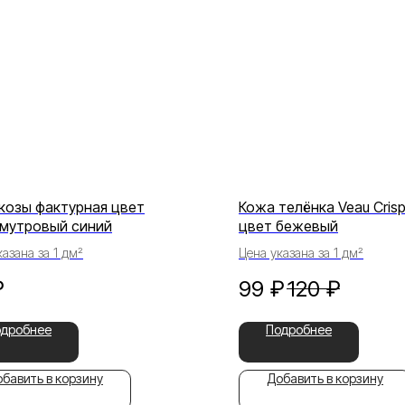
козы фактурная цвет
Кожа телёнка Veau Cris
мутровый синий
цвет бежевый
азана за 1 дм²
Цена указана за 1 дм²
₽
99
₽
120
₽
одробнее
Подробнее
бавить в корзину
Добавить в корзину