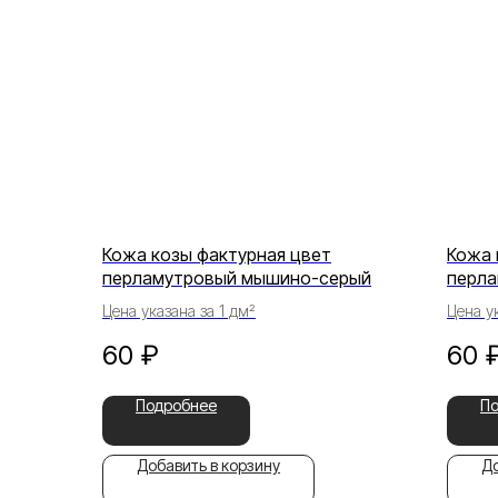
Кожа козы фактурная цвет
Кожа 
перламутровый мышино-серый
перла
Цена указана за 1 дм²
Цена ук
60
₽
60
Подробнее
П
Добавить в корзину
До