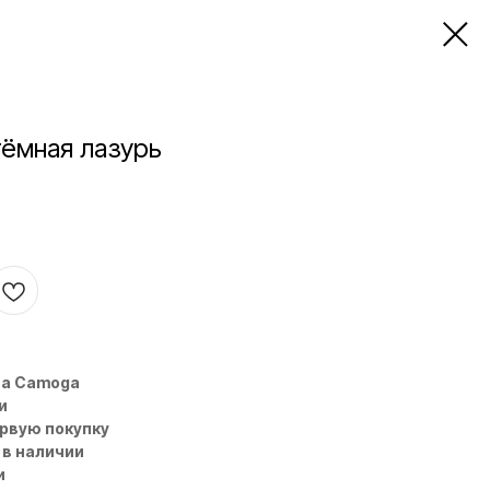
тёмная лазурь
на Camoga
и
ервую покупку
 в наличии
и