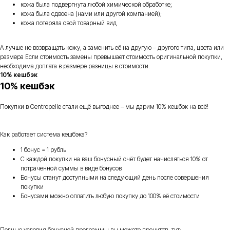
кожа была подвергнута любой химической обработке;
кожа была сдвоена (нами или другой компанией);
кожа потеряла свой товарный вид
А лучше не возвращать кожу, а заменить её на другую – другого типа, цвета или
размера Если стоимость замены превышает стоимость оригинальной покупки,
необходима доплата в размере разницы в стоимости.
10% кешбэк
10% кешбэк
Покупки в Centropelle стали ещё выгоднее – мы дарим 10% кешбэк на всё!
Как работает система кешбэка?
1 бонус = 1 рубль
С каждой покупки на ваш бонусный счёт будет начисляться 10% от
потраченной суммы в виде бонусов
Бонусы станут доступными на следующий день после совершения
покупки
Бонусами можно оплатить любую покупку до 100% её стоимости
Полные условия бонусной программы вы можете прочитать тут: