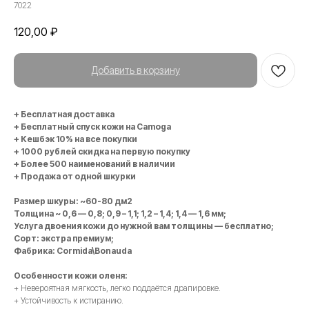
7022
120,00
₽
Добавить в корзину
+ Бесплатная доставка
+ Бесплатный спуск кожи на Camoga
+ Кешбэк 10% на все покупки
+ 1000 рублей скидка на первую покупку
+ Более 500 наименований в наличии
+ Продажа от одной шкурки
Размер шкуры: ~60-80 дм2
Толщина ~ 0,6 — 0,8; 0,9 – 1,1; 1,2 – 1,4; 1,4 — 1,6 мм;
Услуга двоения кожи до нужной вам толщины — бесплатно;
Сорт: экстра премиум;
Фабрика: Cormida\Bonauda
Особенности кожи оленя:
+ Невероятная мягкость, легко поддаётся драпировке.
+ Устойчивость к истиранию.