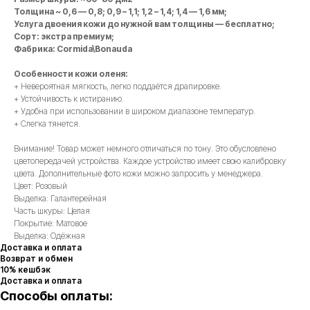
Толщина ~ 0,6 — 0,8; 0,9 – 1,1; 1,2 – 1,4; 1,4 — 1,6 мм;
Услуга двоения кожи до нужной вам толщины — бесплатно;
Сорт: экстра премиум;
Фабрика: Cormida\Bonauda
Особенности кожи оленя:
+ Невероятная мягкость, легко поддаётся драпировке.
+ Устойчивость к истиранию.
+ Удобна при использовании в широком диапазоне температур.
+ Слегка тянется.
Внимание! Товар может немного отличаться по тону. Это обусловлено
цветопередачей устройства. Каждое устройство имеет свою калибровку
цвета. Дополнительные фото кожи можно запросить у менеджера.
Цвет: Розовый
Выделка: Галантерейная
Часть шкуры: Целая
Покрытие: Матовое
Выделка: Одёжная
Доставка и оплата
Возврат и обмен
10% кешбэк
Доставка и оплата
Способы оплаты: