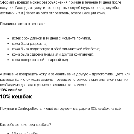
Оформить возврат можно без объяснения причин в течение 14 дней после
покупки. Расходы за услуги транспортных служб (курьер, почта, службы
доставки и т.д.) берёт на себя отправитель, возвращающий кожу.
Причины отказа в возврате:
истёк срок длиной в 14 дней с момента покупки;
кожа была разрезана;
кожа была подвергнута любой химической обработке;
кожа была сдвоена (нами или другой компанией);
кожа потеряла свой товарный вид
А лучше не возвращать кожу, а заменить её на другую – другого типа, цвета или
размера Если стоимость замены превышает стоимость оригинальной покупки,
необходима доплата в размере разницы в стоимости.
10% кешбэк
10% кешбэк
Покупки в Centropelle стали ещё выгоднее – мы дарим 10% кешбэк на всё!
Как работает система кешбэка?
1 бонус = 1 рубль