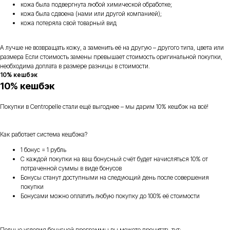
кожа была подвергнута любой химической обработке;
кожа была сдвоена (нами или другой компанией);
кожа потеряла свой товарный вид
А лучше не возвращать кожу, а заменить её на другую – другого типа, цвета или
размера Если стоимость замены превышает стоимость оригинальной покупки,
необходима доплата в размере разницы в стоимости.
10% кешбэк
10% кешбэк
Покупки в Centropelle стали ещё выгоднее – мы дарим 10% кешбэк на всё!
Как работает система кешбэка?
1 бонус = 1 рубль
С каждой покупки на ваш бонусный счёт будет начисляться 10% от
потраченной суммы в виде бонусов
Бонусы станут доступными на следующий день после совершения
покупки
Бонусами можно оплатить любую покупку до 100% её стоимости
Полные условия бонусной программы вы можете прочитать тут: