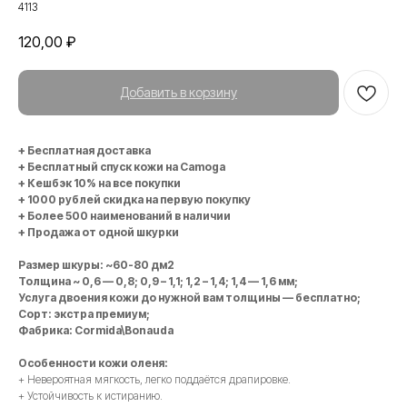
4113
120,00
₽
Добавить в корзину
+ Бесплатная доставка
+ Бесплатный спуск кожи на Camoga
+ Кешбэк 10% на все покупки
+ 1000 рублей скидка на первую покупку
+ Более 500 наименований в наличии
+ Продажа от одной шкурки
Размер шкуры: ~60-80 дм2
Толщина ~ 0,6 — 0,8; 0,9 – 1,1; 1,2 – 1,4; 1,4 — 1,6 мм;
Услуга двоения кожи до нужной вам толщины — бесплатно;
Сорт: экстра премиум;
Фабрика: Cormida\Bonauda
Особенности кожи оленя:
+ Невероятная мягкость, легко поддаётся драпировке.
+ Устойчивость к истиранию.