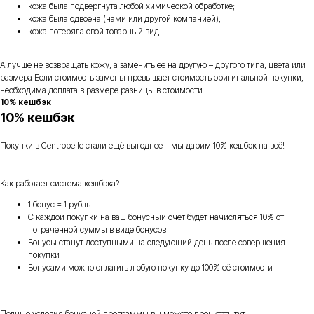
кожа была подвергнута любой химической обработке;
кожа была сдвоена (нами или другой компанией);
кожа потеряла свой товарный вид
А лучше не возвращать кожу, а заменить её на другую – другого типа, цвета или
размера Если стоимость замены превышает стоимость оригинальной покупки,
необходима доплата в размере разницы в стоимости.
10% кешбэк
10% кешбэк
Покупки в Centropelle стали ещё выгоднее – мы дарим 10% кешбэк на всё!
Как работает система кешбэка?
1 бонус = 1 рубль
С каждой покупки на ваш бонусный счёт будет начисляться 10% от
потраченной суммы в виде бонусов
Бонусы станут доступными на следующий день после совершения
покупки
Бонусами можно оплатить любую покупку до 100% её стоимости
Полные условия бонусной программы вы можете прочитать тут: