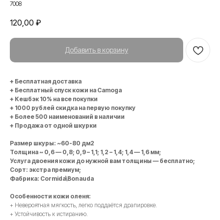
7008
120,00
₽
Добавить в корзину
+ Бесплатная доставка
+ Бесплатный спуск кожи на Camoga
+ Кешбэк 10% на все покупки
+ 1000 рублей скидка на первую покупку
+ Более 500 наименований в наличии
+ Продажа от одной шкурки
Размер шкуры: ~60-80 дм2
Толщина ~ 0,6 — 0,8; 0,9 – 1,1; 1,2 – 1,4; 1,4 — 1,6 мм;
Услуга двоения кожи до нужной вам толщины — бесплатно;
Сорт: экстра премиум;
Фабрика: Cormida\Bonauda
Особенности кожи оленя:
+ Невероятная мягкость, легко поддаётся драпировке.
+ Устойчивость к истиранию.