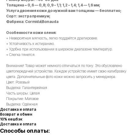
Толщина ~ 0,6 — 0,8; 0,9 – 1,1; 1,2 – 1,4; 1,4 — 1,6 мм;
Услуга двоения кожи до нужной вам толщины — бесплатно;
Сорт: экстра премиум;
Фабрика: Cormida\Bonauda
Особенности кожи оленя:
+ Невероятная мягкость, легко поддаётся драпировке.
+ Устойчивость к истиранию.
+ Удобна при использовании в широком диапазоне температур.
+ Слегка тянется.
Внимание! Товар может немного отличаться по тону. Это обусловлено
цветопередачей устройства. Каждое устройство имеет свою калибровку
цвета. Дополнительные фото кожи можно запросить у менеджера.
Цвет: Розовый
Выделка: Галантерейная
Часть шкуры: Целая
Покрытие: Матовое
Выделка: Одёжная
Доставка и оплата
Возврат и обмен
10% кешбэк
Доставка и оплата
Способы оплаты: