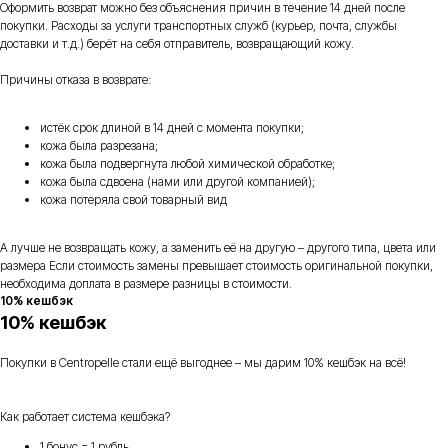
Оформить возврат можно без объяснения причин в течение 14 дней после
покупки. Расходы за услуги транспортных служб (курьер, почта, службы
доставки и т.д.) берёт на себя отправитель, возвращающий кожу.
Причины отказа в возврате:
истёк срок длиной в 14 дней с момента покупки;
кожа была разрезана;
кожа была подвергнута любой химической обработке;
кожа была сдвоена (нами или другой компанией);
кожа потеряла свой товарный вид
А лучше не возвращать кожу, а заменить её на другую – другого типа, цвета или
размера Если стоимость замены превышает стоимость оригинальной покупки,
необходима доплата в размере разницы в стоимости.
10% кешбэк
10% кешбэк
Покупки в Centropelle стали ещё выгоднее – мы дарим 10% кешбэк на всё!
Как работает система кешбэка?
1 бонус = 1 рубль