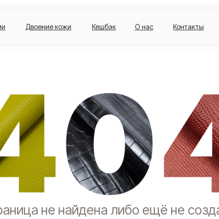
ии
Двоение кожи
Кешбэк
О нас
Контакты
аница не найдена либо ещё не созд