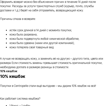
Оформить возврат можно без объяснения причин в течение 14 дней после
покупки. Расходы за услуги транспортных служб (курьер, почта, службы
доставки и т.д.) берёт на себя отправитель, возвращающий кожу.
Причины отказа в возврате:
истёк срок длиной в 14 дней с момента покупки;
кожа была разрезана;
кожа была подвергнута любой химической обработке;
кожа была сдвоена (нами или другой компанией);
кожа потеряла свой товарный вид
А лучше не возвращать кожу, а заменить её на другую – другого типа, цвета или
размера Если стоимость замены превышает стоимость оригинальной покупки,
необходима доплата в размере разницы в стоимости.
10% кешбэк
10% кешбэк
Покупки в Centropelle стали ещё выгоднее – мы дарим 10% кешбэк на всё!
Как работает система кешбэка?
1 бонус = 1 рубль