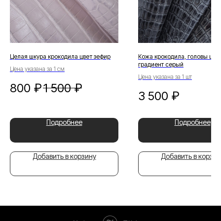
Целая шкура крокодила цвет зефир
Кожа крокодила, головы цве
градиент серый
Цена указана за 1 см
Цена указана за 1 шт
800
₽
1 500
₽
3 500
₽
Подробнее
Подробнее
Добавить в корзину
Добавить в корзин