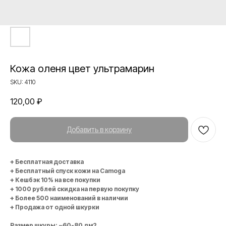
Кожа оленя цвет ультрамарин
SKU:
4110
120,00
₽
Добавить в корзину
+ Бесплатная доставка
+ Бесплатный спуск кожи на Camoga
+ Кешбэк 10% на все покупки
+ 1000 рублей скидка на первую покупку
+ Более 500 наименований в наличии
+ Продажа от одной шкурки
Размер шкуры: ~60-80 дм2