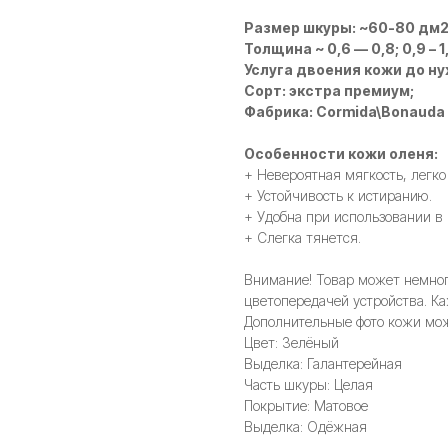
Размер шкуры: ~60-80 дм
Толщина ~ 0,6 — 0,8; 0,9 – 1,1;
Услуга двоения кожи до н
Сорт: экстра премиум;
Фабрика: Cormida\Bonauda
Особенности кожи оленя:
+ Невероятная мягкость, легко
+ Устойчивость к истиранию.
+ Удобна при использовании в
+ Слегка тянется.
Внимание! Товар может немного
цветопередачей устройства. Ка
Дополнительные фото кожи мож
Цвет: Зелёный
Выделка: Галантерейная
Часть шкуры: Целая
Покрытие: Матовое
Выделка: Одёжная