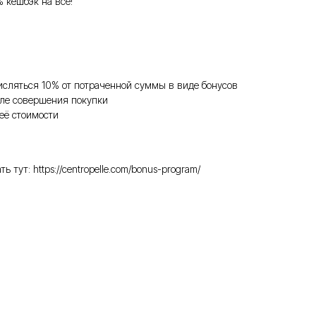
% кешбэк на всё!
исляться 10% от потраченной суммы в виде бонусов
ле совершения покупки
её стоимости
ут: https://centropelle.com/bonus-program/