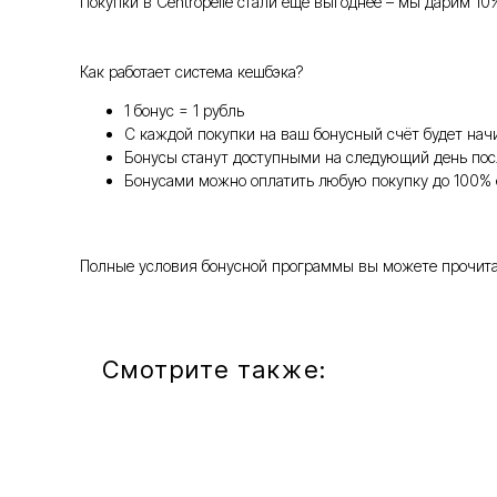
Покупки в Centropelle стали ещё выгоднее – мы дарим 10
Как работает система кешбэка?
1 бонус = 1 рубль
С каждой покупки на ваш бонусный счёт будет нач
Бонусы станут доступными на следующий день пос
Бонусами можно оплатить любую покупку до 100% 
Полные условия бонусной программы вы можете прочитать т
Смотрите также: