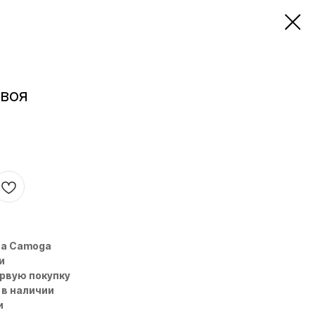
хвоя
на Camoga
и
ервую покупку
 в наличии
и