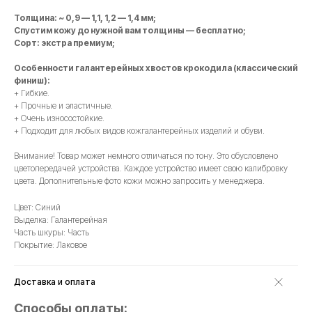
Толщина: ~ 0,9 — 1,1, 1,2 — 1,4 мм;
Спустим кожу до нужной вам толщины — бесплатно;
Сорт: экстра премиум;
Особенности галантерейных хвостов крокодила (классический
финиш):
+ Гибкие.
+ Прочные и эластичные.
+ Очень износостойкие.
+ Подходит для любых видов кожгалантерейных изделий и обуви.
Внимание! Товар может немного отличаться по тону. Это обусловлено
цветопередачей устройства. Каждое устройство имеет свою калибровку
цвета. Дополнительные фото кожи можно запросить у менеджера.
Цвет: Синий
Выделка: Галантерейная
Часть шкуры: Часть
Покрытие: Лаковое
Доставка и оплата
Способы оплаты: