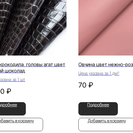
крокодила, головы агат цвет
Овчина цвет нежно-ро
ый шоколад
Цена указана за 1 дм²
азана за 1 шт
70
₽
00
₽
одробнее
Подробнее
бавить в корзину
Добавить в корзину