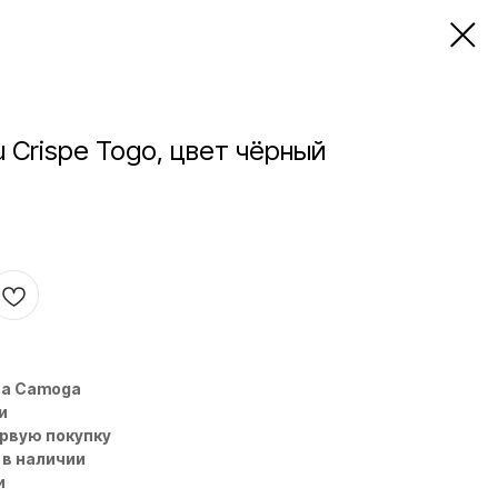
 Crispe Togo, цвет чёрный
на Camoga
и
ервую покупку
 в наличии
и