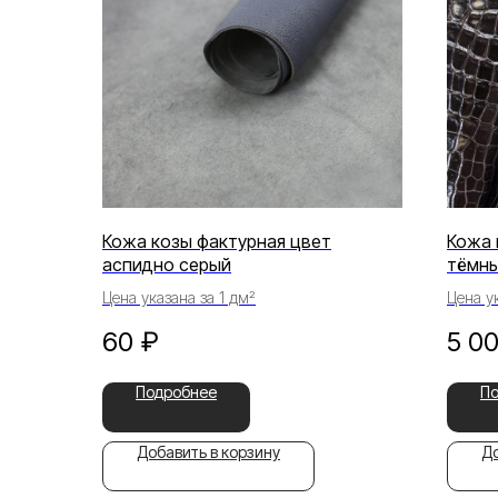
Кожа козы фактурная цвет
Кожа 
аспидно серый
тёмн
Цена указана за 1 дм²
Цена ук
60
₽
5 0
Подробнее
П
Добавить в корзину
До