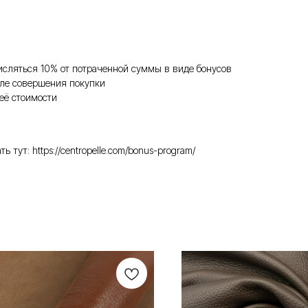
исляться 10% от потраченной суммы в виде бонусов
ле совершения покупки
её стоимости
ут: https://centropelle.com/bonus-program/