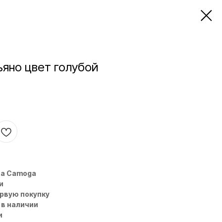
ьяно цвет голубой
на Camoga
и
ервую покупку
 в наличии
и