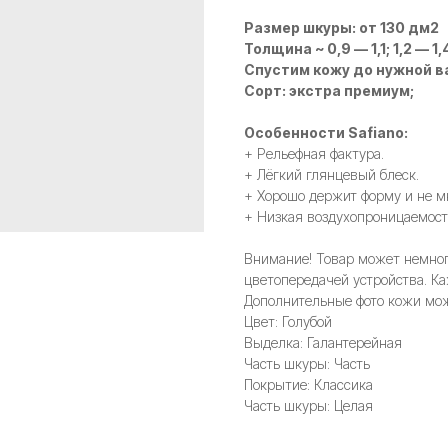
Размер шкуры: от 130 дм2
Толщина ~ 0,9 — 1,1; 1,2 — 1,4
Спустим кожу до нужной в
Сорт: экстра премиум;
Особенности Safiano:
+ Рельефная фактура.
+ Лёгкий глянцевый блеск.
+ Хорошо держит форму и не м
+ Низкая воздухопроницаемость
Внимание! Товар может немного
цветопередачей устройства. Ка
Дополнительные фото кожи мож
Цвет: Голубой
Выделка: Галантерейная
Часть шкуры: Часть
Покрытие: Классика
Часть шкуры: Целая