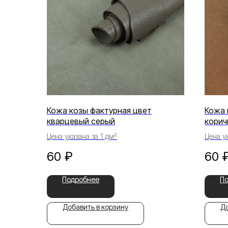
Кожа козы фактурная цвет
Кожа 
кварцевый серый
корич
Цена указана за 1 дм²
Цена ук
60
₽
60
Подробнее
П
Добавить в корзину
До