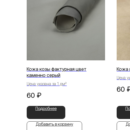
Кожа козы фактурная цвет
Кожа 
каменно серый
Цена ук
Цена указана за 1 дм²
60
60
₽
Подробнее
П
Добавить в корзину
До