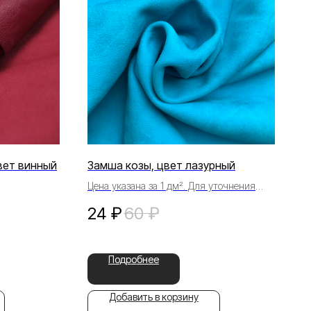
вет винный
Замша козы, цвет лазурный
Цена указана за 1 дм². Для уточнения
деталей свяжитесь с менеджером
24
₽
60
₽
Подробнее
Добавить в корзину