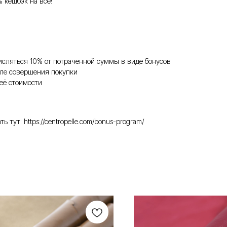
% кешбэк на всё!
исляться 10% от потраченной суммы в виде бонусов
ле совершения покупки
её стоимости
ут: https://centropelle.com/bonus-program/