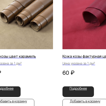
козы цвет карамель
Кожа козы фактурная ц
азана за 1 дм²
Цена указана за 1 дм²
₽
60
₽
одробнее
Подробнее
бавить в корзину
Добавить в корзину