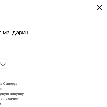
т мандарин
на Camoga
и
ервую покупку
 в наличии
и