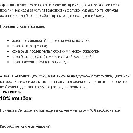
Оформить возврат можно без объяснения причин в течение 14 дней после
покупки. Расходы за услуги транспортных служб (курьер, почта, службы
доставки и т.д.) берёт на себя отправитель, возвращающий кожу.
Причины отказа в возврате:
истёк срок длиной в 14 дней с момента покупки;
кожа была разрезана;
кожа была подвергнута любой химической обработке;
кожа была сдвоена (нами или другой компанией);
кожа потеряла свой товарный вид
А лучше не возвращать кожу, а заменить её на другую – другого типа, цвета или
размера Если стоимость замены превышает стоимость оригинальной покупки,
необходима доплата в размере разницы в стоимости.
10% кешбэк
10% кешбэк
Покупки в Centropelle стали ещё выгоднее – мы дарим 10% кешбэк на всё!
Как работает система кешбэка?