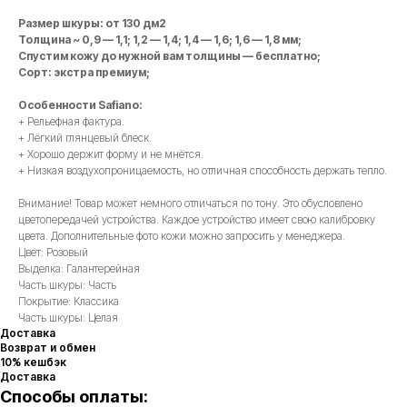
Размер шкуры: от 130 дм2
Толщина ~ 0,9 — 1,1; 1,2 — 1,4; 1,4 — 1,6; 1,6 — 1,8 мм;
Спустим кожу до нужной вам толщины — бесплатно;
Сорт: экстра премиум;
Особенности Safiano:
+ Рельефная фактура.
+ Лёгкий глянцевый блеск.
+ Хорошо держит форму и не мнётся.
+ Низкая воздухопроницаемость, но отличная способность держать тепло.
Внимание! Товар может немного отличаться по тону. Это обусловлено
цветопередачей устройства. Каждое устройство имеет свою калибровку
цвета. Дополнительные фото кожи можно запросить у менеджера.
Цвет: Розовый
Выделка: Галантерейная
Часть шкуры: Часть
Покрытие: Классика
Часть шкуры: Целая
Доставка
Возврат и обмен
10% кешбэк
Доставка
Способы оплаты: