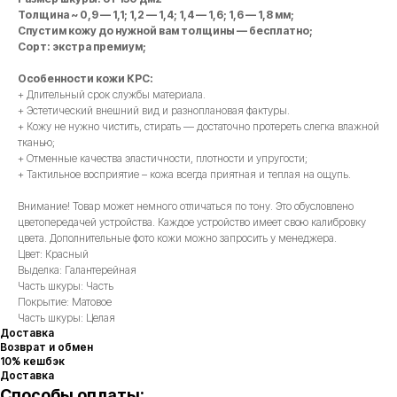
Толщина ~ 0,9 — 1,1; 1,2 — 1,4; 1,4 — 1,6; 1,6 — 1,8 мм;
Спустим кожу до нужной вам толщины — бесплатно;
Сорт: экстра премиум;
Особенности кожи КРС:
+ Длительный срок службы материала.
+ Эстетический внешний вид и разноплановая фактуры.
+ Кожу не нужно чистить, стирать — достаточно протереть слегка влажной
тканью;
+ Отменные качества эластичности, плотности и упругости;
+ Тактильное восприятие – кожа всегда приятная и теплая на ощупь.
Внимание! Товар может немного отличаться по тону. Это обусловлено
цветопередачей устройства. Каждое устройство имеет свою калибровку
цвета. Дополнительные фото кожи можно запросить у менеджера.
Цвет: Красный
Выделка: Галантерейная
Часть шкуры: Часть
Покрытие: Матовое
Часть шкуры: Целая
Доставка
Возврат и обмен
10% кешбэк
Доставка
Способы оплаты: