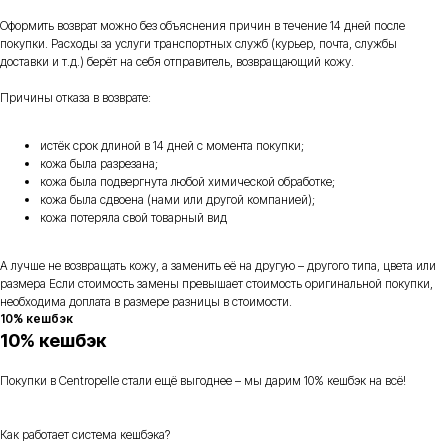
Оформить возврат можно без объяснения причин в течение 14 дней после
покупки. Расходы за услуги транспортных служб (курьер, почта, службы
доставки и т.д.) берёт на себя отправитель, возвращающий кожу.
Причины отказа в возврате:
истёк срок длиной в 14 дней с момента покупки;
кожа была разрезана;
кожа была подвергнута любой химической обработке;
кожа была сдвоена (нами или другой компанией);
кожа потеряла свой товарный вид
А лучше не возвращать кожу, а заменить её на другую – другого типа, цвета или
размера Если стоимость замены превышает стоимость оригинальной покупки,
необходима доплата в размере разницы в стоимости.
10% кешбэк
10% кешбэк
Покупки в Centropelle стали ещё выгоднее – мы дарим 10% кешбэк на всё!
Как работает система кешбэка?