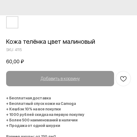
Кожа телёнка цвет малиновый
SKU:
4115
60,00
₽
Добавить в корзину
+ Бесплатная доставка
+ Бесплатный спуск кожи на Camoga
+ Кешбэк 10% на все покупки
+ 1000 рублей скидка на первую покупку
+ Более 500 наименований в наличии
+ Продажа от одной шкурки
Размер шкуры: от 130 дм2