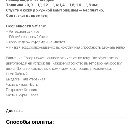
Толщина ~ 0,9 — 1,1; 1,2 — 1,4; 1,4 — 1,6; 1,6 — 1,8 мм;
Спустим кожу до нужной вам толщины — бесплатно;
Сорт: экстра премиум;
Особенности Safiano:
+ Рельефная фактура.
+ Лёгкий глянцевый блеск.
+ Хорошо держит форму и не мнётся.
+ Низкая воздухопроницаемость, но отличная способность держать тепло.
Внимание! Товар может немного отличаться по тону. Это обусловлено
цветопередачей устройства. Каждое устройство имеет свою калибровку
цвета. Дополнительные фото кожи можно запросить у менеджера.
Цвет: Жёлтый
Выделка: Галантерейная
Часть шкуры: Часть
Покрытие: Классика
Часть шкуры: Целая
Доставка
Способы оплаты: