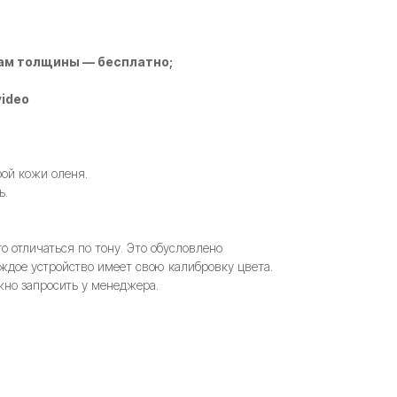
ам толщины — бесплатно;
video
рой кожи оленя.
ь.
 отличаться по тону. Это обусловлено
ждое устройство имеет свою калибровку цвета.
но запросить у менеджера.