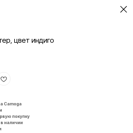
тер, цвет индиго
на Camoga
и
ервую покупку
 в наличии
и