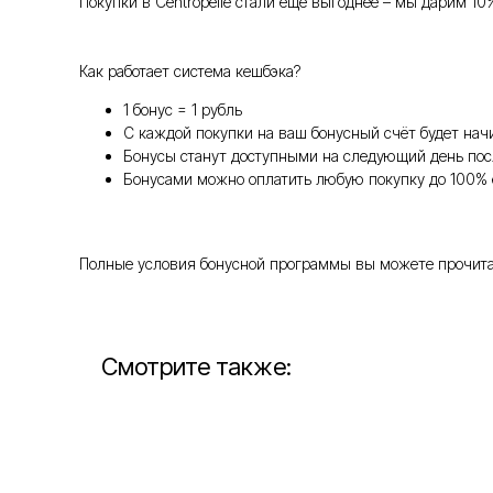
Покупки в Centropelle стали ещё выгоднее – мы дарим 10
Как работает система кешбэка?
1 бонус = 1 рубль
С каждой покупки на ваш бонусный счёт будет нач
Бонусы станут доступными на следующий день пос
Бонусами можно оплатить любую покупку до 100% 
Полные условия бонусной программы вы можете прочитать т
Смотрите также: