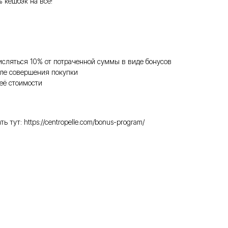
% кешбэк на всё!
исляться 10% от потраченной суммы в виде бонусов
ле совершения покупки
её стоимости
ут: https://centropelle.com/bonus-program/