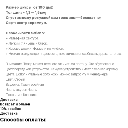
Размер шкуры: от 100 дм2
Толщина ~ 1,3 — 1,5 мм;
Спустим кожу до нужной вам толщины — бесплатно;
Сорт: экстра премиум.
Особенности Safiano:
+ Рельефная фактура.
+ Лёгкий глянцевый блеск.
+ Хорошо держит форму и не мнётся.
+ Низкая воздухопроницаемость, но отличная способность держать тепло.
Внимание! Товар может немного отличаться по тону. Это обусловлено
цветопередачей устройства. Каждое устройство имеет свою калибровку
цвета. Дополнительные фото кожи можно запросить у менеджера.
Цвет: Серый
Выделка: Галантерейная
Часть шкуры: Часть
Покрытие: Классика
Доставка
Возврат и обмен
10% кешбэк
Доставка
Способы оплаты: