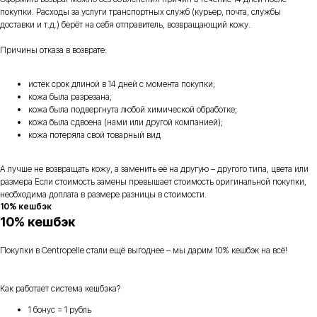
покупки. Расходы за услуги транспортных служб (курьер, почта, службы
доставки и т.д.) берёт на себя отправитель, возвращающий кожу.
Причины отказа в возврате:
истёк срок длиной в 14 дней с момента покупки;
кожа была разрезана;
кожа была подвергнута любой химической обработке;
кожа была сдвоена (нами или другой компанией);
кожа потеряла свой товарный вид
А лучше не возвращать кожу, а заменить её на другую – другого типа, цвета или
размера Если стоимость замены превышает стоимость оригинальной покупки,
необходима доплата в размере разницы в стоимости.
10% кешбэк
10% кешбэк
Покупки в Centropelle стали ещё выгоднее – мы дарим 10% кешбэк на всё!
Как работает система кешбэка?
1 бонус = 1 рубль