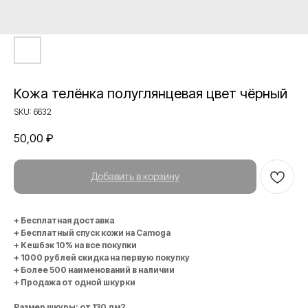
Кожа телёнка полуглянцевая цвет чёрный
SKU:
6632
50,00
₽
Добавить в корзину
+ Бесплатная доставка
+ Бесплатный спуск кожи на Camoga
+ Кешбэк 10% на все покупки
+ 1000 рублей скидка на первую покупку
+ Более 500 наименований в наличии
+ Продажа от одной шкурки
Размер шкуры: от 130 дм2