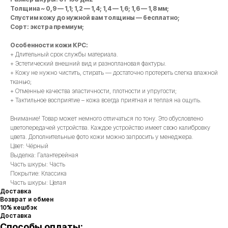
Толщина ~ 0,9 — 1,1; 1,2 — 1,4; 1,4 — 1,6; 1,6 — 1,8 мм;
Спустим кожу до нужной вам толщины — бесплатно;
Сорт: экстра премиум;
Особенности кожи КРС:
+ Длительный срок службы материала.
+ Эстетический внешний вид и разноплановая фактуры.
+ Кожу не нужно чистить, стирать — достаточно протереть слегка влажной
тканью;
+ Отменные качества эластичности, плотности и упругости;
+ Тактильное восприятие – кожа всегда приятная и теплая на ощупь.
Внимание! Товар может немного отличаться по тону. Это обусловлено
цветопередачей устройства. Каждое устройство имеет свою калибровку
цвета. Дополнительные фото кожи можно запросить у менеджера.
Цвет: Чёрный
Выделка: Галантерейная
Часть шкуры: Часть
Покрытие: Классика
Часть шкуры: Целая
Доставка
Возврат и обмен
10% кешбэк
Доставка
Способы оплаты: