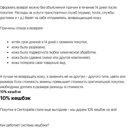
Оформить возврат можно без объяснения причин в течение 14 дней после
покупки. Расходы за услуги транспортных служб (курьер, почта, службы
доставки и т.д.) берёт на себя отправитель, возвращающий кожу.
Причины отказа в возврате:
истёк срок длиной в 14 дней с момента покупки;
кожа была разрезана;
кожа была подвергнута любой химической обработке;
кожа была сдвоена (нами или другой компанией);
кожа потеряла свой товарный вид
А лучше не возвращать кожу, а заменить её на другую – другого типа, цвета или
размера Если стоимость замены превышает стоимость оригинальной покупки,
необходима доплата в размере разницы в стоимости.
10% кешбэк
10% кешбэк
Покупки в Centropelle стали ещё выгоднее – мы дарим 10% кешбэк на всё!
Как работает система кешбэка?