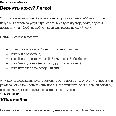
Возврат и обмен
Вернуть кожу? Легко!
Оформить возврат можно без объяснения причин в течение 14 дней после
покупки. Расходы за услуги транспортных служб (курьер, почта, службы
доставки и т.д.) берёт на себя отправитель, возвращающий кожу.
Причины отказа в возврате:
истёк срок длиной в 14 дней с момента покупки;
кожа была разрезана;
кожа была подвергнута любой химической обработке;
кожа была сдвоена (нами или другой компанией);
кожа потеряла свой товарный вид
А лучше не возвращать кожу, а заменить её на другую – другого типа, цвета или
размера Если стоимость замены превышает стоимость оригинальной покупки,
необходима доплата в размере разницы в стоимости.
10% кешбэк
10% кешбэк
Покупки в Centropelle стали ещё выгоднее – мы дарим 10% кешбэк на всё!