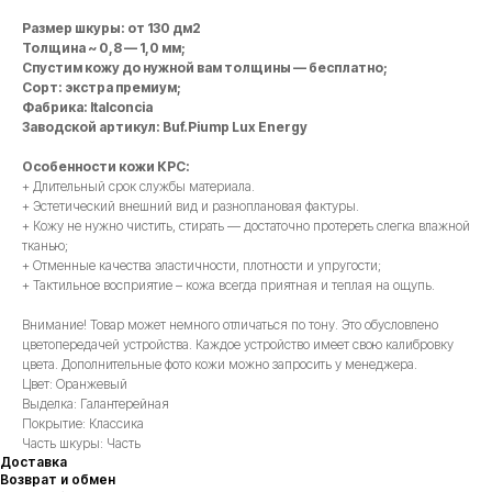
Размер шкуры: от 130 дм2
Толщина ~ 0,8 — 1,0 мм;
Спустим кожу до нужной вам толщины — бесплатно;
Сорт: экстра премиум;
Фабрика: Italconcia
Заводской артикул: Buf.Piump Lux Energy
Особенности кожи КРС:
+ Длительный срок службы материала.
+ Эстетический внешний вид и разноплановая фактуры.
+ Кожу не нужно чистить, стирать — достаточно протереть слегка влажной
тканью;
+ Отменные качества эластичности, плотности и упругости;
+ Тактильное восприятие – кожа всегда приятная и теплая на ощупь.
Внимание! Товар может немного отличаться по тону. Это обусловлено
цветопередачей устройства. Каждое устройство имеет свою калибровку
цвета. Дополнительные фото кожи можно запросить у менеджера.
Цвет: Оранжевый
Выделка: Галантерейная
Покрытие: Классика
Часть шкуры: Часть
Доставка
Возврат и обмен